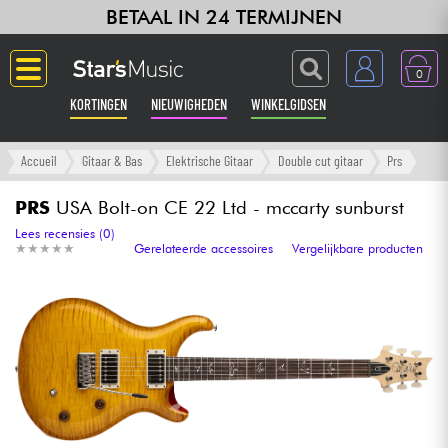
BETAAL IN 24 TERMIJNEN
0
KORTINGEN
NIEUWIGHEDEN
WINKELGIDSEN
Langue
Accueil
Gitaar & Bas
Elektrische Gitaar
Double cut gitaar
Prs
Gitaar & Bas
PRS
USA Bolt-on CE 22 Ltd - mccarty sunburst
Lees recensies (0)
★
★
★
★
★
★
★
★
★
★
Gerelateerde accessoires
Vergelijkbare producten
Versterker & Effecten
Toetsenbord & Piano
Synths & samplers
Home-studio