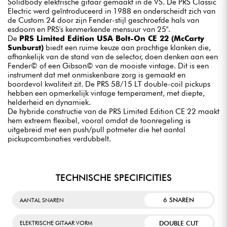
Solidbody elektrische gitaar gemaakt in de VS. De PRS Classic
Electric werd geïntroduceerd in 1988 en onderscheidt zich van
de Custom 24 door zijn Fender-stijl geschroefde hals van
esdoorn en PRS's kenmerkende mensuur van 25".
De
PRS Limited Edition USA Bolt-On CE 22 (McCarty
Sunburst)
biedt een ruime keuze aan prachtige klanken die,
afhankelijk van de stand van de selector, doen denken aan een
Fender© of een Gibson© van de mooiste vintage. Dit is een
instrument dat met onmiskenbare zorg is gemaakt en
boordevol kwaliteit zit. De PRS 58/15 LT double-coil pickups
hebben een opmerkelijk vintage temperament, met diepte,
helderheid en dynamiek.
De hybride constructie van de PRS Limited Edition CE 22 maakt
hem extreem flexibel, vooral omdat de toonregeling is
uitgebreid met een push/pull potmeter die het aantal
pickupcombinaties verdubbelt.
TECHNISCHE SPECIFICITIES
6 SNAREN
AANTAL SNAREN
DOUBLE CUT
ELEKTRISCHE GITAAR VORM