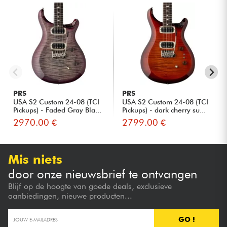
PRS
PRS
USA S2 Custom 24-08 (TCI
USA S2 Custom 24-08 (TCI
Pickups) - Faded Gray Bla...
Pickups) - dark cherry su...
2970.00 €
2799.00 €
Mis niets
door onze nieuwsbrief te ontvangen
Blijf op de hoogte van goede deals, exclusieve
aanbiedingen, nieuwe producten...
GO !