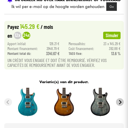
Ik wil per e-mail op de hoogte worden gehouden
Go
Kabels & toebehoren
145.29 €
Payez
/ mois
HiFi
12x
24x
en
Simuler
Apport initial:
128.21 €
Mensualités:
23 x 145.29 €
Sets
Montant financement:
2948.79 €
Coût financement:
392.88 €
Montant total dù:
3341.67 €
TAEG fixe:
13.6 %
Bekijk onze merken
UN CRÉDIT VOUS ENGAGE ET DOIT ÊTRE REMBOURSÉ. VÉRIFIEZ VOS
CAPACITÉS DE REMBOURSEMENT AVANT DE VOUS ENGAGER.
Variatie(s) van dit product.