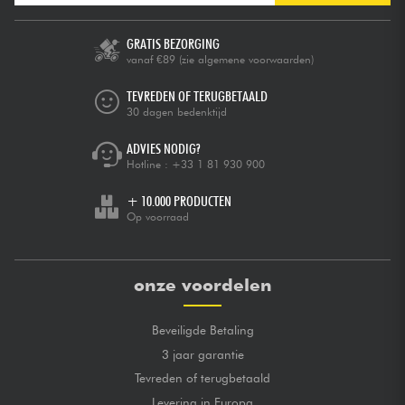
GRATIS BEZORGING
vanaf €89
(zie algemene voorwaarden)
TEVREDEN OF TERUGBETAALD
30 dagen bedenktijd
ADVIES NODIG?
Hotline :
+33 1 81 930 900
+ 10.000 PRODUCTEN
Op voorraad
onze voordelen
Beveiligde Betaling
3 jaar garantie
Tevreden of terugbetaald
Levering in Europa