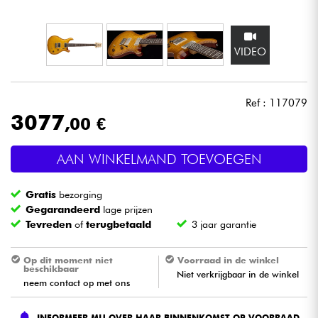
Hoofdtelefoon
VIDEO
Microfoon
DJ
Ref : 117079
3077
,00 €
Live Sound
AAN WINKELMAND TOEVOEGEN
Licht
Gratis
bezorging
Drums & percussie
Gegarandeerd
lage prijzen
Tevreden
of
terugbetaald
3 jaar garantie
Blaasinstrument
Op dit moment niet
Voorraad in de winkel
beschikbaar
Niet verkrijgbaar in de winkel
Viool & Quatuor
neem contact op met ons
Kinderen
INFORMEER MIJ OVER HAAR BINNENKOMST OP VOORRAAD