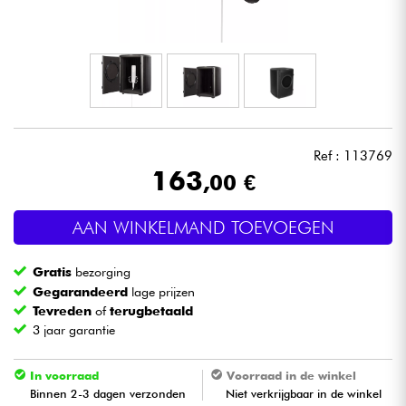
Hoofdtelefoon
Microfoon
DJ
Ref : 113769
Live Sound
163
,00 €
Licht
AAN WINKELMAND TOEVOEGEN
Drums & percussie
Gratis
bezorging
Gegarandeerd
lage prijzen
Blaasinstrument
Tevreden
of
terugbetaald
3 jaar garantie
Viool & Quatuor
In voorraad
Voorraad in de winkel
Binnen 2-3 dagen verzonden
Niet verkrijgbaar in de winkel
Kinderen