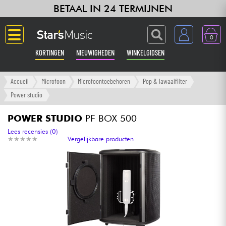
BETAAL IN 24 TERMIJNEN
0
KORTINGEN
NIEUWIGHEDEN
WINKELGIDSEN
Langue
Accueil
Microfoon
Microfoontoebehoren
Pop & lawaaifilter
Power studio
Gitaar & Bas
POWER STUDIO
PF BOX 500
Versterker & Effecten
Lees recensies (0)
★
★
★
★
★
★
★
★
★
★
Vergelijkbare producten
Toetsenbord & Piano
Synths & samplers
Home-studio