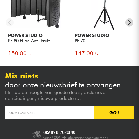
POWER STUDIO
POWER STUDIO
PF 80 Filtre Anti-bruit
PF 70
150.00 €
147.00 €
Mis niets
door onze nieuwsbrief te ontvangen
Blijf op de hoogte van goede deals, exclusieve
aanbiedingen, nieuwe producten...
GO !
GRATIS BEZORGING
vanaf €89
(zie algemene voorwaarden)