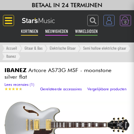
BETAAL IN 24 TERMIJNEN
0
KORTINGEN
NIEUWIGHEDEN
WINKELGIDSEN
Langue
Accueil
Gitaar & Bas
Elektrische Gitaar
Semi hollow elektriche gitaar
Ibanez
Gitaar & Bas
IBANEZ
Artcore AS73G MSF - moonstone
silver flat
Versterker & Effecten
Lees recensies (1)
★
★
★
★
★
★
★
★
★
★
Gerelateerde accessoires
Vergelijkbare producten
Toetsenbord & Piano
Synths & samplers
Home-studio