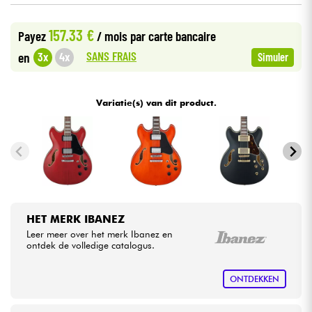
157.33 €
Kabels & toebehoren
Payez
/ mois
par carte bancaire
SANS FRAIS
3x
4x
en
Simuler
HiFi
Variatie(s) van dit product.
Sets
Bekijk onze merken
HET MERK IBANEZ
Leer meer over het merk Ibanez en
ontdek de volledige catalogus.
ONTDEKKEN