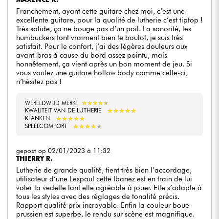
Franchement, ayant cette guitare chez moi, c’est une
excellente guitare, pour la qualité de lutherie c’est tiptop !
Très solide, ça ne bouge pas d’un poil. La sonorité, les
humbuckers font vraiment bien le boulot, je suis très
satisfait. Pour le confort, j’ai des légères douleurs aux
avant-bras à cause du bord assez pointu, mais
honnêtement, ça vient après un bon moment de jeu. Si
vous voulez une guitare hollow body comme celle-ci,
n’hésitez pas !
WERELDWIJD MERK
★
★
★
★
★
★
★
★
★
★
★
★
★
★
★
★
★
★
★
★
KWALITEIT VAN DE LUTHERIE
★
★
★
★
★
★
★
★
★
★
KLANKEN
★
★
★
★
★
★
★
★
★
★
SPEELCOMFORT
gepost op 02/01/2023 à 11:32
THIERRY R.
Lutherie de grande qualité, tient très bien l’accordage,
utilisateur d’une Lespaul cette Ibanez est en train de lui
voler la vedette tant elle agréable à jouer. Elle s’adapte à
tous les styles avec des réglages de tonalité précis.
Rapport qualité prix incroyable. Enfin la couleur boue
prussien est superbe, le rendu sur scène est magnifique.