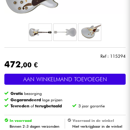
Hoofdtelefoon
Microfoon
DJ
Live Sound
Ref : 115294
472
,00 €
Licht
AAN WINKELMAND TOEVOEGEN
Drums & percussie
Gratis
bezorging
Blaasinstrument
Gegarandeerd
lage prijzen
Tevreden
of
terugbetaald
3 jaar garantie
Viool & Quatuor
In voorraad
Voorraad in de winkel
Binnen 2-3 dagen verzonden
Niet verkrijgbaar in de winkel
Kinderen