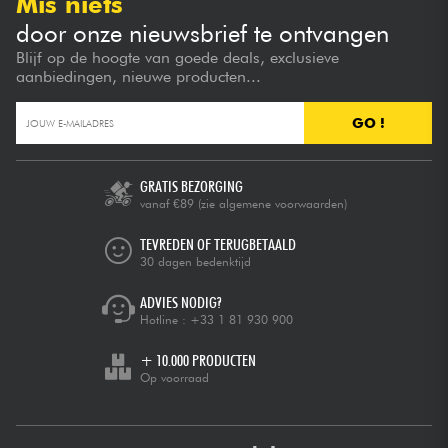
Mis niets
door onze nieuwsbrief te ontvangen
Blijf op de hoogte van goede deals, exclusieve
aanbiedingen, nieuwe producten...
GO !
GRATIS BEZORGING
vanaf €89
(zie algemene voorwaarden)
TEVREDEN OF TERUGBETAALD
30 dagen bedenktijd
ADVIES NODIG?
Hotline :
+33 1 81 930 900
+ 10.000 PRODUCTEN
Op voorraad