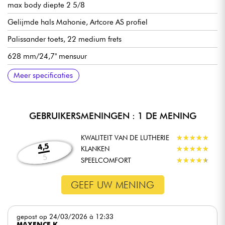
max body diepte 2 5/8
Gelijmde hals Mahonie, Artcore AS profiel
Palissander toets, 22 medium frets
628 mm/24,7" mensuur
Radius 305 mmR
Halsbreedte 1e fret 43 mm
Halsbreedte laatste fret 57 mm
Halsdikte 1e fret 21 mm
Halsdikte 12e fret 24 mm
HH Ibanez Classic Elite pickup configuratie (keramische
Volume en toon voor elke pickup
3-positie pickupschakelaar
Ibanez ART-1 brug
Ibanez Quik Change III staartstuk
Ibanez gesloten oliebad mechanieken
Satijnen afwerking
Vergulde hardware
Meer specificaties
magneten)
GEBRUIKERSMENINGEN : 1 DE MENING
KWALITEIT VAN DE LUTHERIE
★
★
★
★
★
★
★
★
★
★
4,5
KLANKEN
★
★
★
★
★
★
★
★
★
★
5
SPEELCOMFORT
★
★
★
★
★
★
★
★
★
★
GEEF UW MENING
gepost op 24/03/2026 à 12:33
MAXENCE K.