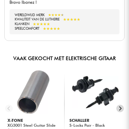
Bravo Ibanez !
WERELDWIJD MERK
★
★
★
★
★
★
★
★
★
★
★
★
★
★
★
★
★
★
★
★
KWALITEIT VAN DE LUTHERIE
★
★
★
★
★
★
★
★
★
★
KLANKEN
★
★
★
★
★
★
★
★
★
★
SPEELCOMFORT
VAAK GEKOCHT MET ELEKTRISCHE GITAAR
X-TONE
SCHALLER
XG3001 Steel Guitar Slide
S-Locks Pair - Black