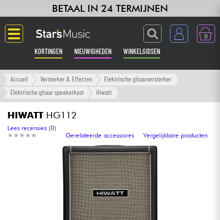
BETAAL IN 24 TERMIJNEN
0
KORTINGEN
NIEUWIGHEDEN
WINKELGIDSEN
Langue
Accueil
Versterker & Effecten
Elektrische gitaarversterker
Elektrische gitaar speakerkast
Hiwatt
Gitaar & Bas
HIWATT
HG112
Versterker & Effecten
Lees recensies (0)
★
★
★
★
★
★
★
★
★
★
Gerelateerde accessoires
Vergelijkbare producten
Toetsenbord & Piano
Synths & samplers
Home-studio