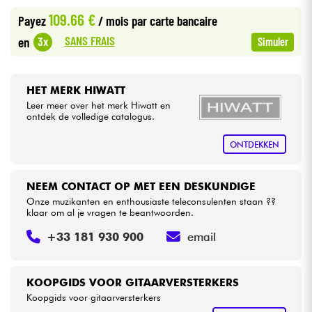
109.66 €
Payez
/ mois
par carte bancaire
Kabels & toebehoren
SANS FRAIS
3x
en
Simuler
HiFi
HET MERK HIWATT
Leer meer over het merk Hiwatt en
Sets
ontdek de volledige catalogus.
Bekijk onze merken
ONTDEKKEN
NEEM CONTACT OP MET EEN DESKUNDIGE
Onze muzikanten en enthousiaste teleconsulenten staan ??
klaar om al je vragen te beantwoorden.
+33 181 930 900
email
KOOPGIDS VOOR GITAARVERSTERKERS
Koopgids voor gitaarversterkers