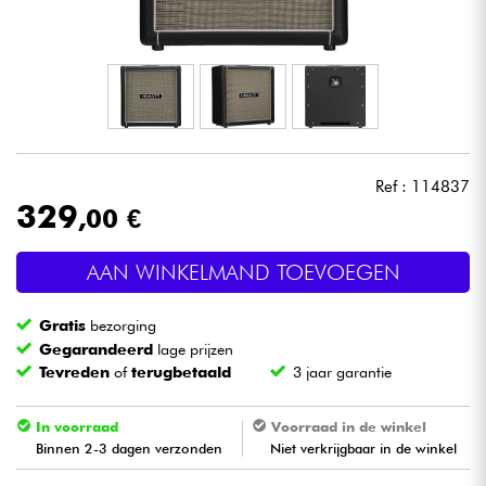
Hoofdtelefoon
Microfoon
DJ
Ref : 114837
Live Sound
329
,00 €
Licht
AAN WINKELMAND TOEVOEGEN
Drums & percussie
Gratis
bezorging
Gegarandeerd
lage prijzen
Blaasinstrument
Tevreden
of
terugbetaald
3 jaar garantie
Viool & Quatuor
In voorraad
Voorraad in de winkel
Binnen 2-3 dagen verzonden
Niet verkrijgbaar in de winkel
Kinderen