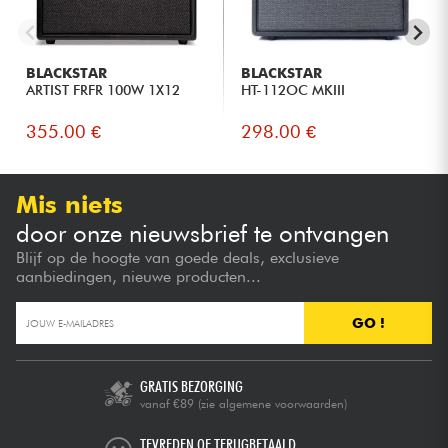
BLACKSTAR
BLACKSTAR
ARTIST FRFR 100W 1X12
HT-112OC MKIII
355.00 €
298.00 €
Mis niets
door onze nieuwsbrief te ontvangen
Blijf op de hoogte van goede deals, exclusieve
aanbiedingen, nieuwe producten...
GO !
GRATIS BEZORGING
vanaf €89
(zie algemene voorwaarden)
TEVREDEN OF TERUGBETAALD