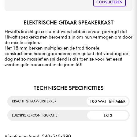
CONSULTEREN
ELEKTRISCHE GITAAR SPEAKERKAST
Hiwatt's krachtige custom drivers hebben ervoor gezorgd dat
Hiwatt speakerkasten beroemd zijn om hun vermogen om door
de mix te snijden.
Het 18 mm berken multiplex en de traditionele
constructiemethoden garanderen een geluid dat vandaag de
dag net zo massief en snijdend is als toen ze voor het eerst
werden geïntroduceerd in de jaren 60!
TECHNISCHE SPECIFICITIES
100 WATT EN MEER
KRACHT GITAARVERSTERKER
1X12
LUIDSPREKERCONFIGURATIE
Afmetingen (mm): 540x540x290