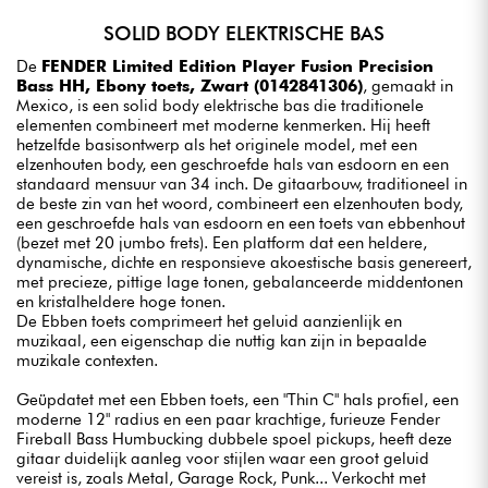
SOLID BODY ELEKTRISCHE BAS
De
FENDER Limited Edition Player Fusion Precision
Bass HH, Ebony toets, Zwart (0142841306)
, gemaakt in
Mexico, is een solid body elektrische bas die traditionele
elementen combineert met moderne kenmerken. Hij heeft
hetzelfde basisontwerp als het originele model, met een
elzenhouten body, een geschroefde hals van esdoorn en een
standaard mensuur van 34 inch. De gitaarbouw, traditioneel in
de beste zin van het woord, combineert een elzenhouten body,
een geschroefde hals van esdoorn en een toets van ebbenhout
(bezet met 20 jumbo frets). Een platform dat een heldere,
dynamische, dichte en responsieve akoestische basis genereert,
met precieze, pittige lage tonen, gebalanceerde middentonen
en kristalheldere hoge tonen.
De Ebben toets comprimeert het geluid aanzienlijk en
muzikaal, een eigenschap die nuttig kan zijn in bepaalde
muzikale contexten.
Geüpdatet met een Ebben toets, een "Thin C" hals profiel, een
moderne 12" radius en een paar krachtige, furieuze Fender
Fireball Bass Humbucking dubbele spoel pickups, heeft deze
gitaar duidelijk aanleg voor stijlen waar een groot geluid
vereist is, zoals Metal, Garage Rock, Punk... Verkocht met