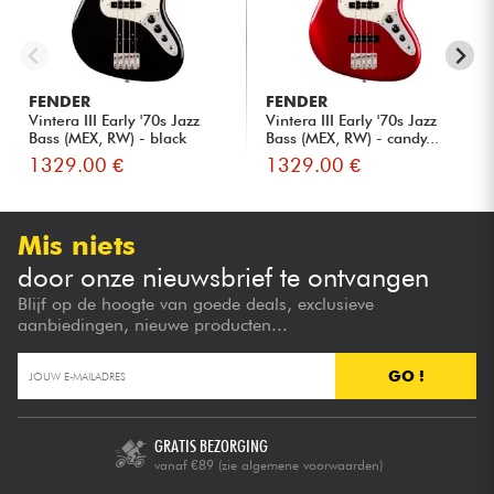
FENDER
FENDER
Vintera III Early '70s Jazz
Vintera III Early '70s Jazz
Bass (MEX, RW) - black
Bass (MEX, RW) - candy...
1329.00 €
1329.00 €
Mis niets
door onze nieuwsbrief te ontvangen
Blijf op de hoogte van goede deals, exclusieve
aanbiedingen, nieuwe producten...
GO !
GRATIS BEZORGING
vanaf €89
(zie algemene voorwaarden)