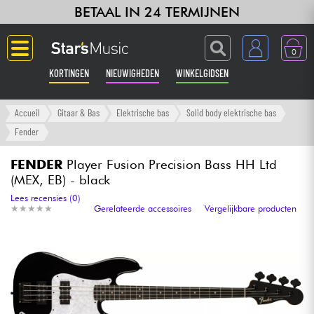
BETAAL IN 24 TERMIJNEN
0
KORTINGEN
NIEUWIGHEDEN
WINKELGIDSEN
Langue
Accueil
Gitaar & Bas
Elektrische bas
Solid body elektrische bas
Fender
Gitaar & Bas
FENDER
Player Fusion Precision Bass HH Ltd
(MEX, EB) - black
Versterker & Effecten
Lees recensies (0)
★
★
★
★
★
★
★
★
★
★
Gerelateerde accessoires
Vergelijkbare producten
Toetsenbord & Piano
Synths & samplers
Home-studio