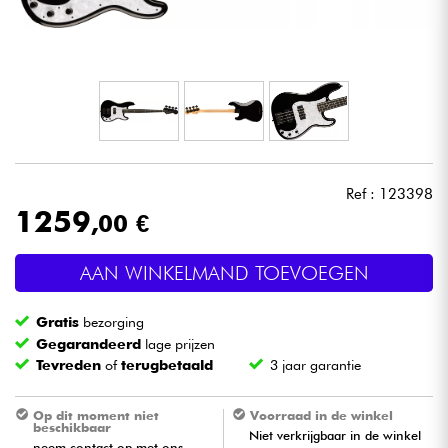
Hoofdtelefoon
Microfoon
DJ
Live Sound
Ref : 123398
1259
,00 €
Licht
AAN WINKELMAND TOEVOEGEN
Drums & percussie
Gratis
bezorging
Blaasinstrument
Gegarandeerd
lage prijzen
Tevreden
of
terugbetaald
3 jaar garantie
Viool & Quatuor
Op dit moment niet
Voorraad in de winkel
beschikbaar
Niet verkrijgbaar in de winkel
Kinderen
neem contact op met ons