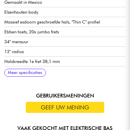
Gemaakt in Mexico
Elzenhouten body
Massief esdoorn geschroefde hals, "Thin C" profiel
Ebben toets, 20x jumbo frets
34" mensuur
12" radius
Halsbreedte 1e fret 38,1 mm
Fender Fireball® Bass Humbucking dubbele spoel pickups
Hoofdvolume
Hoofdtoon
Pickup mixer
Fender 4-Saddle HiMass™ Vintage-stijl bas brug
Fender Tapered-Shaft stemmechanieken
Synthetisch been kam
Hoogglans body afwerking
Satijnen hals
Verkocht met Fender gigbag
Meer specificaties
GEBRUIKERSMENINGEN
GEEF UW MENING
VAAK GEKOCHT MET ELEKTRISCHE BAS