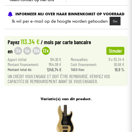
Kabels & toebehoren
INFORMEER MIJ OVER HAAR BINNENKOMST OP VOORRAAD
Ik wil per e-mail op de hoogte worden gehouden
Go
HiFi
113.34 €
Payez
/ mois
par carte bancaire
Sets
3x
4x
10x
12x
en
Simuler
Bekijk onze merken
Apport initial:
104.92 €
Mensualités:
11 x 113.34 €
Montant financement:
1154.08 €
Coût financement:
92.66 €
Montant total dù:
1246.74 €
TAEG fixe:
16.9 %
UN CRÉDIT VOUS ENGAGE ET DOIT ÊTRE REMBOURSÉ. VÉRIFIEZ VOS
CAPACITÉS DE REMBOURSEMENT AVANT DE VOUS ENGAGER.
Variatie(s) van dit product.