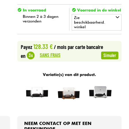
In voorraad
Voorraad in de winkel
Binnen 2 à 3 dagen
Zie
verzonden
beschikbaarheid.
winkel
•
Star
'
S
Music
BORDEAUX
128.33 €
Payez
/ mois
par carte bancaire
SANS FRAIS
3x
en
Simuler
Variatie(s) van dit product.
NEEM CONTACT OP MET EEN
DESKUNDIGE