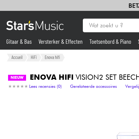
BET
Gitaar & Bas
Versterker & Effecten
Toetsenbord & Piano
Gitaar & Bas
Accueil
HiFi
Enova hifi
Synths & samplers
ENOVA HIFI
VISION2 SET BEEC
NIEUW
★
★
★
★
★
★
★
★
★
★
Lees recensies (0)
Gerelateerde accessoires
Vergel
Microfoon
Licht
Viool & Quatuor