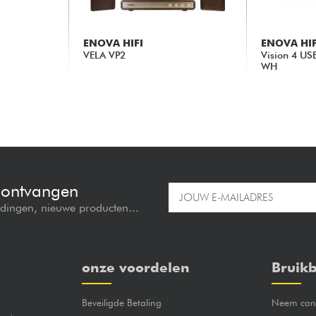
ENOVA HIFI
ENOVA HIF
VELA VP2
Vision 4 US
WH
399.00 €
384.00 €
e ontvangen
edingen, nieuwe producten...
onze voordelen
Bruikb
Beveiligde Betaling
Neem cont