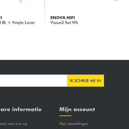
I
ENOVA HIFI
EN
B BL + Vinyle Lover
Vision2 Set Wh
Vis
SW
385.00 €
39
IK SCHRIJF ME IN
are informatie
Mijn account
act met ons op
Mijn bestellingen