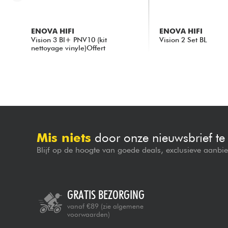
ENOVA HIFI
ENOVA HIFI
Vision 3 Bl+ PNV10 (kit
Vision 2 Set BL
nettoyage vinyle)Offert
359.00 €
385.00 €
Mis niets
door onze nieuwsbrief t
Blijf op de hoogte van goede deals, exclusieve aanbi
GRATIS BEZORGING
vanaf €89
(zie algemene
voorwaarden)