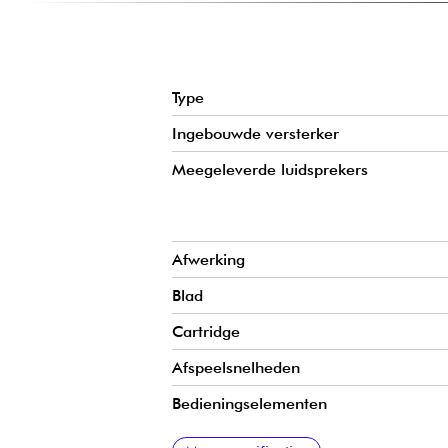
Type
Ingebouwde versterker
Meegeleverde luidsprekers
Afwerking
Blad
Cartridge
Afspeelsnelheden
Bedieningselementen
Toonarm
Prestaties
Kenmerken van de pick-up
Voorversterker
Aansluitingen
Meegeleverde accessoires
Afmetingen
Gewicht