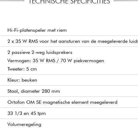
TECHNISCHE SPECIFICITIES
Hi-Fi-platenspeler met riem
2 x 35 W RMS voor het aansturen van de meegeleverde luid
2 passieve 2-weg luidsprekers
Vermogen: 35 W RMS / 70 W piekvermogen
Tweeter: 5 cm
Kleur: beuken
Staal, diameter 280 mm
Ortofon OM 5E magnetische element meegeleverd
33 1/3 en 45 tpm
Volumeregeling
Lengte: 218,5 mm
Trillingen en flikkering: 0,15 %
Afleesvermogen bij 315 Hz: 65 ?m
Ingebouwde RIAA-voorversterker
RCA-uitgang (Line/Phono)
Centreerring
Gesloten: 418 × 123 × 346 mm (B × H × D)
8,4 kg