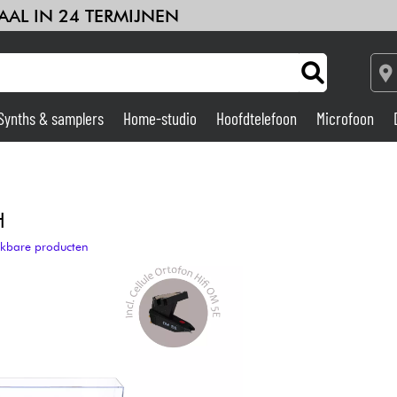
AAL IN 24 TERMIJNEN
Synths & samplers
Home-studio
Hoofdtelefoon
Microfoon
Versterker & Effecten
Home-studio
H
ijkbare producten
DJ
Drums & percussie
Kinderen