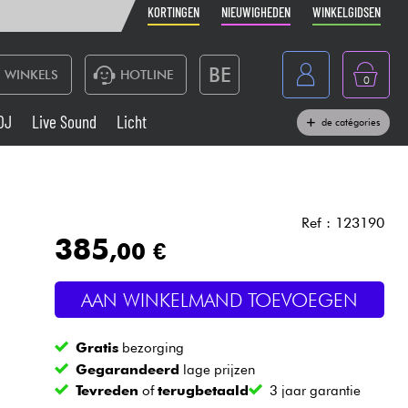
KORTINGEN
NIEUWIGHEDEN
WINKELGIDSEN
BE
WINKELS
HOTLINE
0
France
DJ
Live Sound
Licht
de catégories
Belgique
Toetsenbord & Piano
España
Hoofdtelefoon
Deutschland
Ref : 123190
385
,00 €
Nederland
Live Sound
English
AAN WINKELMAND TOEVOEGEN
Blaasinstrument
Gratis
bezorging
Kabels & toebehoren
Gegarandeerd
lage prijzen
Tevreden
of
terugbetaald
3 jaar garantie