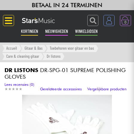
BETAAL IN 24 TERMIJNEN
0
KORTINGEN
NIEUWIGHEDEN
WINKELGIDSEN
Langue
Accueil
Gitaar & Bas
Toebehoren voor gitaar en bas
Care & cleaning gitaar
Dr listons
Gitaar & Bas
DR LISTONS
DR-SPG-01 SUPREME POLISHING
GLOVES
Versterker & Effecten
Lees recensies (0)
★
★
★
★
★
★
★
★
★
★
Gerelateerde accessoires
Vergelijkbare producten
Toetsenbord & Piano
Synths & samplers
Home-studio