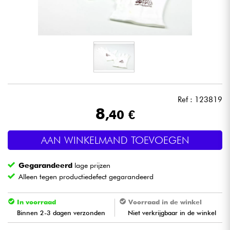
Hoofdtelefoon
Microfoon
DJ
Live Sound
Ref : 123819
8
,40 €
Licht
AAN WINKELMAND TOEVOEGEN
Drums & percussie
Gegarandeerd
lage prijzen
Blaasinstrument
Alleen tegen productiedefect gegarandeerd
Viool & Quatuor
In voorraad
Voorraad in de winkel
Binnen 2-3 dagen verzonden
Niet verkrijgbaar in de winkel
Kinderen