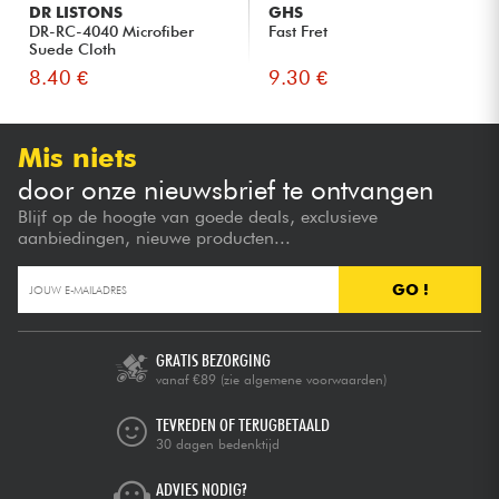
DR LISTONS
GHS
DR-RC-4040 Microfiber
Fast Fret
Suede Cloth
8.40 €
9.30 €
Mis niets
door onze nieuwsbrief te ontvangen
Blijf op de hoogte van goede deals, exclusieve
aanbiedingen, nieuwe producten...
GO !
GRATIS BEZORGING
vanaf €89
(zie algemene voorwaarden)
TEVREDEN OF TERUGBETAALD
30 dagen bedenktijd
ADVIES NODIG?