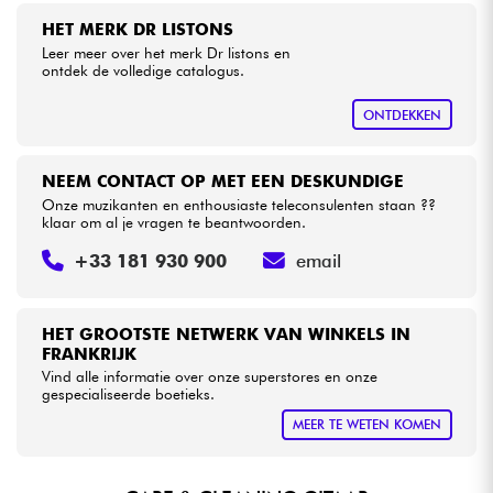
HET MERK DR LISTONS
Leer meer over het merk Dr listons en
Kabels & toebehoren
ontdek de volledige catalogus.
HiFi
ONTDEKKEN
Sets
NEEM CONTACT OP MET EEN DESKUNDIGE
Onze muzikanten en enthousiaste teleconsulenten staan ??
Bekijk onze merken
klaar om al je vragen te beantwoorden.
+33 181 930 900
email
HET GROOTSTE NETWERK VAN WINKELS IN
FRANKRIJK
Vind alle informatie over onze superstores en onze
gespecialiseerde boetieks.
MEER TE WETEN KOMEN