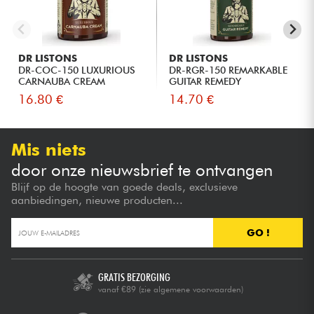
DR LISTONS
DR LISTONS
DR-COC-150 LUXURIOUS
DR-RGR-150 REMARKABLE
CARNAUBA CREAM
GUITAR REMEDY
16.80 €
14.70 €
Mis niets
door onze nieuwsbrief te ontvangen
Blijf op de hoogte van goede deals, exclusieve
aanbiedingen, nieuwe producten...
GO !
GRATIS BEZORGING
vanaf €89
(zie algemene voorwaarden)