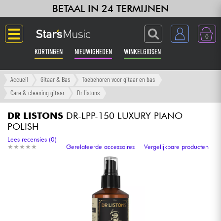
BETAAL IN 24 TERMIJNEN
0
KORTINGEN
NIEUWIGHEDEN
WINKELGIDSEN
Langue
Accueil
Gitaar & Bas
Toebehoren voor gitaar en bas
Care & cleaning gitaar
Dr listons
Gitaar & Bas
DR LISTONS
DR-LPP-150 LUXURY PIANO
POLISH
Versterker & Effecten
Lees recensies (0)
★
★
★
★
★
★
★
★
★
★
Gerelateerde accessoires
Vergelijkbare producten
Toetsenbord & Piano
Synths & samplers
Home-studio