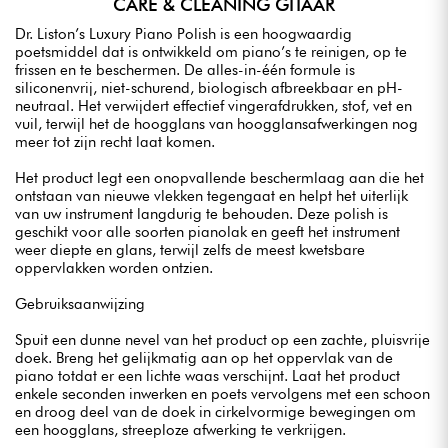
CARE & CLEANING GITAAR
Dr. Liston’s Luxury Piano Polish is een hoogwaardig
poetsmiddel dat is ontwikkeld om piano’s te reinigen, op te
frissen en te beschermen. De alles-in-één formule is
siliconenvrij, niet-schurend, biologisch afbreekbaar en pH-
neutraal. Het verwijdert effectief vingerafdrukken, stof, vet en
vuil, terwijl het de hoogglans van hoogglansafwerkingen nog
meer tot zijn recht laat komen.
Het product legt een onopvallende beschermlaag aan die het
ontstaan van nieuwe vlekken tegengaat en helpt het uiterlijk
van uw instrument langdurig te behouden. Deze polish is
geschikt voor alle soorten pianolak en geeft het instrument
weer diepte en glans, terwijl zelfs de meest kwetsbare
oppervlakken worden ontzien.
Gebruiksaanwijzing
Spuit een dunne nevel van het product op een zachte, pluisvrije
doek. Breng het gelijkmatig aan op het oppervlak van de
piano totdat er een lichte waas verschijnt. Laat het product
enkele seconden inwerken en poets vervolgens met een schoon
en droog deel van de doek in cirkelvormige bewegingen om
een hoogglans, streeploze afwerking te verkrijgen.