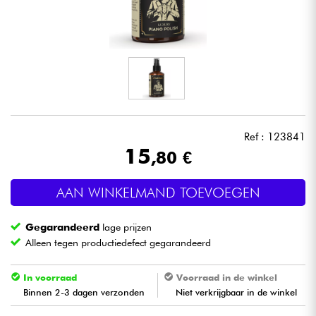
Hoofdtelefoon
Microfoon
DJ
Live Sound
Ref : 123841
15
,80 €
Licht
AAN WINKELMAND TOEVOEGEN
Drums & percussie
Gegarandeerd
lage prijzen
Blaasinstrument
Alleen tegen productiedefect gegarandeerd
Viool & Quatuor
In voorraad
Voorraad in de winkel
Binnen 2-3 dagen verzonden
Niet verkrijgbaar in de winkel
Kinderen