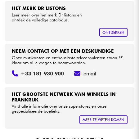
HET MERK DR LISTONS
Leer meer over het merk Dr listons en
Kabels & toebehoren
ontdek de volledige catalogus.
HiFi
ONTDEKKEN
Sets
NEEM CONTACT OP MET EEN DESKUNDIGE
Onze muzikanten en enthousiaste teleconsulenten staan ??
Bekijk onze merken
klaar om al je vragen te beantwoorden.
+33 181 930 900
email
HET GROOTSTE NETWERK VAN WINKELS IN
FRANKRIJK
Vind alle informatie over onze superstores en onze
gespecialiseerde boetieks.
MEER TE WETEN KOMEN