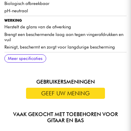
Biologisch afbreekbaar
pH-neutraal
WERKING
Herstelt de glans van de afwerking
Brengt een beschermende laag aan tegen vingerafdrukken en
vuil
Reinigt, beschermt en zorgt voor langdurige bescherming
VERWIJDERT EFFECTIEF
COMPATIBILITEIT
Meer specificaties
Vingerafdrukken
Compatibel met alle pianoafwerkingen
Vet
Stof
GEBRUIKERSMENINGEN
Zweet
Oliën
GEEF UW MENING
Vuil
Alcoholresten
VAAK GEKOCHT MET TOEBEHOREN VOOR
GITAAR EN BAS