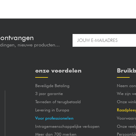
e ontvangen
edingen, nieuwe producten...
onze voordelen
Bruikb
Beveiligde Betaling
Neem cont
3 jaar garantie
Wie zijn w
Tevreden of terugbetaald
Onze wink
Levering in Europa
Raadplee
Voor professionelen
Voorwaar
Intragemeenschappelijke verkopen
Onze veel
Meer dan 700 merken
Persoonli