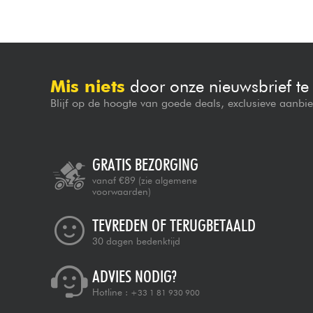
Mis niets
door onze nieuwsbrief t
Blijf op de hoogte van goede deals, exclusieve aanbi
GRATIS BEZORGING
vanaf €89
(zie algemene
voorwaarden)
TEVREDEN OF TERUGBETAALD
30 dagen bedenktijd
ADVIES NODIG?
Hotline :
+33 1 81 930 900