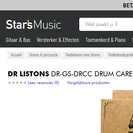
BET
Gitaar & Bas
Versterker & Effecten
Toetsenbord & Piano
Gitaar & Bas
Accueil
Drums & percussie
Toebehoren voor drums
Onderhoudsprod
Synths & samplers
DR LISTONS
DR-GS-DRCC DRUM CARE 
★
★
★
★
★
★
★
★
★
★
Lees recensies (0)
Vergelijkbare producten
Microfoon
Licht
Viool & Quatuor