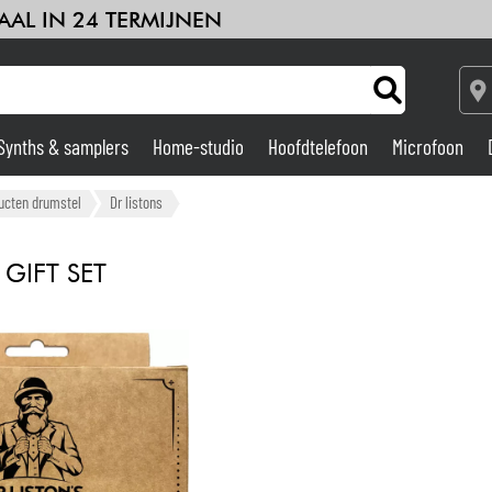
AAL IN 24 TERMIJNEN
Synths & samplers
Home-studio
Hoofdtelefoon
Microfoon
Versterker & Effecten
ucten drumstel
Dr listons
Home-studio
GIFT SET
DJ
Drums & percussie
Kinderen