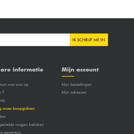
IK SCHRIJF ME IN
are informatie
Mijn account
act met ons op
Mijn bestellingen
e ?
Mijn adressen
els
g onze koopgidsen
den
gestelde vragen bekijken
jke gegevens