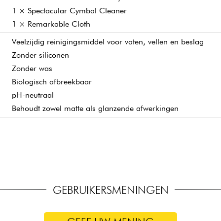
1 × Spectacular Cymbal Cleaner
1 × Remarkable Cloth
Veelzijdig reinigingsmiddel voor vaten, vellen en beslag
Zonder siliconen
Zonder was
Biologisch afbreekbaar
pH-neutraal
Behoudt zowel matte als glanzende afwerkingen
Professionele reiniger voor cimbalen
Zachte, stevige en pluisvrije doek
Gebruiksklare set, ideaal als cadeau of voor regelmatig on
Herstelt de glans
Ideaal voor het reinigen en oppoetsen
Verwijdert vingerafdrukken, vet en vuil
Geschikt voor het onderhoud van vaten, vellen, beslag en c
Is veilig voor logo's en zeefdrukken
Geschikt voor alle afwerkingen
Geschikt voor gegoten (Cast) cimbalen
GEBRUIKERSMENINGEN
Geschikt voor gestanste (Sheet) cimbalen