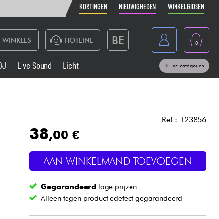
KORTINGEN
NIEUWIGHEDEN
WINKELGIDSEN
BE
WINKELS
HOTLINE
0
France
DJ
Live Sound
Licht
de catégories
Belgique
Toetsenbord & Piano
España
Hoofdtelefoon
Deutschland
Ref : 123856
38
,00 €
Nederland
Live Sound
English
AAN WINKELMAND TOEVOEGEN
Blaasinstrument
Gegarandeerd
lage prijzen
Kabels & toebehoren
Alleen tegen productiedefect gegarandeerd