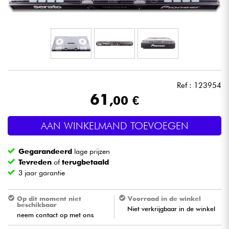
Hoofdtelefoon
Microfoon
DJ
Ref : 123954
Live Sound
61
,00 €
Licht
AAN WINKELMAND TOEVOEGEN
Drums & percussie
Gegarandeerd
lage prijzen
Tevreden
of
terugbetaald
Blaasinstrument
3 jaar garantie
Op dit moment niet
Voorraad in de winkel
Viool & Quatuor
beschikbaar
Niet verkrijgbaar in de winkel
neem contact op met ons
Kinderen