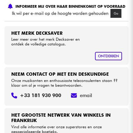
INFORMEER MIJ OVER HAAR BINNENKOMST OP VOORRAAD
Ik wil per e-mail op de hoogte worden gehouden
Go
Kabels & toebehoren
HiFi
HET MERK DECKSAVER
Leer meer over het merk Decksaver en
ontdek de volledige catalogus.
Sets
ONTDEKKEN
Bekijk onze merken
NEEM CONTACT OP MET EEN DESKUNDIGE
Onze muzikanten en enthousiaste teleconsulenten staan ??
klaar om al je vragen te beantwoorden.
+33 181 930 900
email
HET GROOTSTE NETWERK VAN WINKELS IN
FRANKRIJK
Vind alle informatie over onze superstores en onze
gespecialiseerde boetieks.