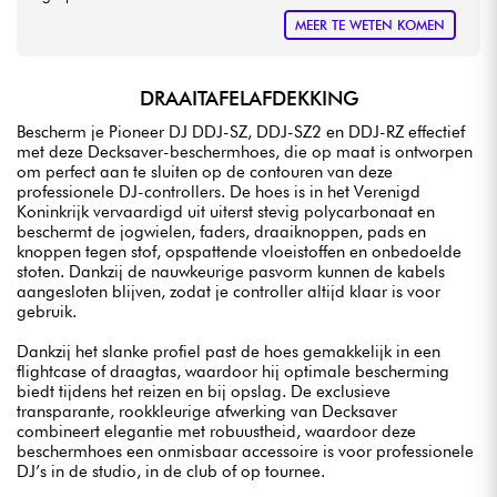
MEER TE WETEN KOMEN
DRAAITAFELAFDEKKING
Bescherm je Pioneer DJ DDJ-SZ, DDJ-SZ2 en DDJ-RZ effectief
met deze Decksaver-beschermhoes, die op maat is ontworpen
om perfect aan te sluiten op de contouren van deze
professionele DJ-controllers. De hoes is in het Verenigd
Koninkrijk vervaardigd uit uiterst stevig polycarbonaat en
beschermt de jogwielen, faders, draaiknoppen, pads en
knoppen tegen stof, opspattende vloeistoffen en onbedoelde
stoten. Dankzij de nauwkeurige pasvorm kunnen de kabels
aangesloten blijven, zodat je controller altijd klaar is voor
gebruik.
Dankzij het slanke profiel past de hoes gemakkelijk in een
flightcase of draagtas, waardoor hij optimale bescherming
biedt tijdens het reizen en bij opslag. De exclusieve
transparante, rookkleurige afwerking van Decksaver
combineert elegantie met robuustheid, waardoor deze
beschermhoes een onmisbaar accessoire is voor professionele
DJ’s in de studio, in de club of op tournee.