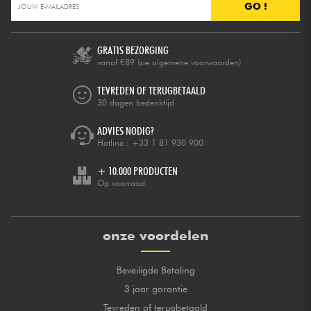
GO !
GRATIS BEZORGING
vanaf €89
(zie algemene voorwaarden)
TEVREDEN OF TERUGBETAALD
30 dagen bedenktijd
ADVIES NODIG?
Hotline :
+33 1 81 930 900
+ 10.000 PRODUCTEN
Op voorraad
onze voordelen
Beveiligde Betaling
3 jaar garantie
Tevreden of terugbetaald