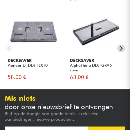
DECKSAVER
DECKSAVER
Pioneer Dj DDJ FLX10
AlphaTheta DDJ-GRV6
cover
58.00 €
63.00 €
Mis niets
door onze nieuwsbrief te ontvangen
Blijf op de hoogte van goede deals, exclusieve
aanbiedingen, nieuwe producten...