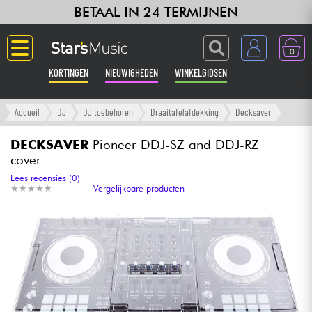
BETAAL IN 24 TERMIJNEN
0
KORTINGEN
NIEUWIGHEDEN
WINKELGIDSEN
Langue
Accueil
DJ
DJ toebehoren
Draaitafelafdekking
Decksaver
Gitaar & Bas
DECKSAVER
Pioneer DDJ-SZ and DDJ-RZ
cover
Versterker & Effecten
Lees recensies (0)
★
★
★
★
★
★
★
★
★
★
Vergelijkbare producten
Toetsenbord & Piano
Synths & samplers
Home-studio