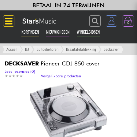
BETAAL IN 24 TERMIJNEN
0
KORTINGEN
NIEUWIGHEDEN
WINKELGIDSEN
Langue
Accueil
DJ
DJ toebehoren
Draaitafelafdekking
Decksaver
Gitaar & Bas
DECKSAVER
Pioneer CDJ 850 cover
Lees recensies (0)
★
★
★
★
★
★
★
★
★
★
Vergelijkbare producten
Versterker & Effecten
Toetsenbord & Piano
Synths & samplers
Home-studio