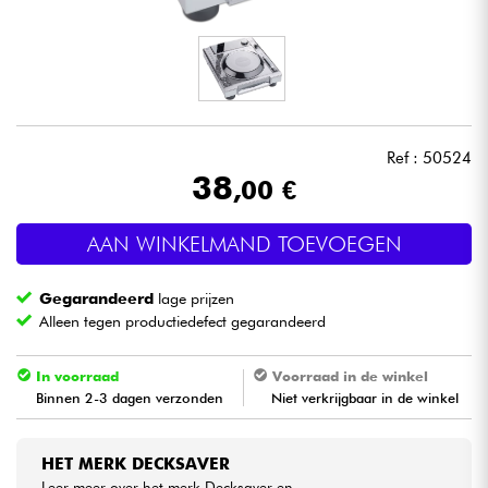
Hoofdtelefoon
Microfoon
DJ
Ref : 50524
38
,00 €
Live Sound
AAN WINKELMAND TOEVOEGEN
Licht
Gegarandeerd
lage prijzen
Drums & percussie
Alleen tegen productiedefect gegarandeerd
Blaasinstrument
In voorraad
Voorraad in de winkel
Binnen 2-3 dagen verzonden
Niet verkrijgbaar in de winkel
Viool & Quatuor
HET MERK DECKSAVER
Kinderen
Leer meer over het merk Decksaver en