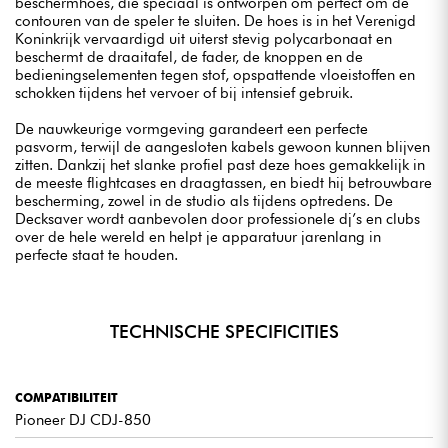
beschermhoes, die speciaal is ontworpen om perfect om de
contouren van de speler te sluiten. De hoes is in het Verenigd
Koninkrijk vervaardigd uit uiterst stevig polycarbonaat en
beschermt de draaitafel, de fader, de knoppen en de
bedieningselementen tegen stof, opspattende vloeistoffen en
schokken tijdens het vervoer of bij intensief gebruik.
De nauwkeurige vormgeving garandeert een perfecte
pasvorm, terwijl de aangesloten kabels gewoon kunnen blijven
zitten. Dankzij het slanke profiel past deze hoes gemakkelijk in
de meeste flightcases en draagtassen, en biedt hij betrouwbare
bescherming, zowel in de studio als tijdens optredens. De
Decksaver wordt aanbevolen door professionele dj’s en clubs
over de hele wereld en helpt je apparatuur jarenlang in
perfecte staat te houden.
TECHNISCHE SPECIFICITIES
COMPATIBILITEIT
Pioneer DJ CDJ-850