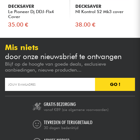
DECKSAVER
DECKSAVER
Le Pioneer Dj DDJ-Flx4
NI Kontrol S2 Mk3 cover
Cover
35.00 €
38.00 €
Mis niets
door onze nieuwsbrief te ontvangen
Blijf op de hoogte van goede deals, exclusieve
aanbiedingen, nieuwe producten...
GO !
GRATIS BEZORGING
vanaf €89
(zie algemene voorwaarden)
TEVREDEN OF TERUGBETAALD
30 dagen bedenktijd