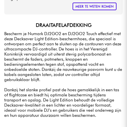
MEER TE WETEN KOMEN
DRAAITAFELAFDEKKING
Bescherm je Numark DJ2GO2 en DJ2GO2 Touch effectief met
deze Decksaver Light Edition-beschermhoes, die speciaal is
ontworpen om perfect aan te sluiten op de contouren van deze
ultracompacte DJ-controller. De hoes is in het Verenigd
Koninkrijk vervaardigd uit uiterst stevig polycarbonaat en
beschermt de faders, potmeters, knoppen en
bedieningselementen tegen stof, opspattend vocht en
onbedoelde stoten. Dankzij de nauwkeurige pasvorm kunt u de
kabels aangesloten laten, zodat uw controller altijd
gebruiksklaar blijft.
Dankzij het slanke profiel past de hoes gemakkelijk in een tas
of flightcase en biedt hij optimale bescherming tijdens
transport en opslag. De Light Edition behoudt de volledige
Decksaver-kwaliteit in een lichter en voordeliger formaat,
ideaal voor mobiele DJ’s en gebruikers die veel onderweg zijn
en hun apparatuur duurzaam willen beschermen.