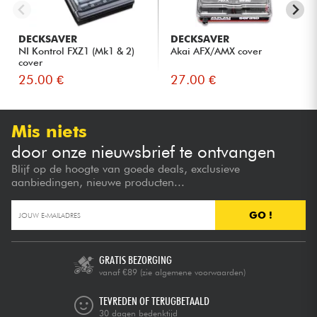
DECKSAVER
DECKSAVER
NI Kontrol FXZ1 (Mk1 & 2)
Akai AFX/AMX cover
cover
25.00 €
27.00 €
Mis niets
door onze nieuwsbrief te ontvangen
Blijf op de hoogte van goede deals, exclusieve
aanbiedingen, nieuwe producten...
GO !
GRATIS BEZORGING
vanaf €89
(zie algemene voorwaarden)
TEVREDEN OF TERUGBETAALD
30 dagen bedenktijd