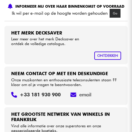
INFORMEER MIJ OVER HAAR BINNENKOMST OP VOORRAAD
Ik wil per e-mail op de hoogte worden gehouden
Go
Kabels & toebehoren
HiFi
HET MERK DECKSAVER
Leer meer over het merk Decksaver en
ontdek de volledige catalogus.
Sets
ONTDEKKEN
Bekijk onze merken
NEEM CONTACT OP MET EEN DESKUNDIGE
Onze muzikanten en enthousiaste teleconsulenten staan ??
klaar om al je vragen te beantwoorden.
+33 181 930 900
email
HET GROOTSTE NETWERK VAN WINKELS IN
FRANKRIJK
Vind alle informatie over onze superstores en onze
gespecialiseerde boetieks.