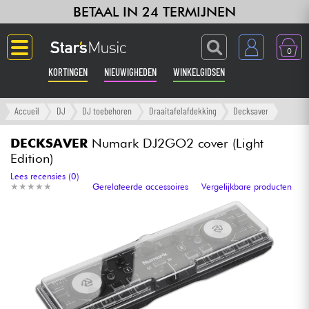
BETAAL IN 24 TERMIJNEN
0
KORTINGEN
NIEUWIGHEDEN
WINKELGIDSEN
Langue
Accueil
DJ
DJ toebehoren
Draaitafelafdekking
Decksaver
Gitaar & Bas
DECKSAVER
Numark DJ2GO2 cover (Light
Edition)
Versterker & Effecten
Lees recensies (0)
★
★
★
★
★
★
★
★
★
★
Gerelateerde accessoires
Vergelijkbare producten
Toetsenbord & Piano
Synths & samplers
Home-studio