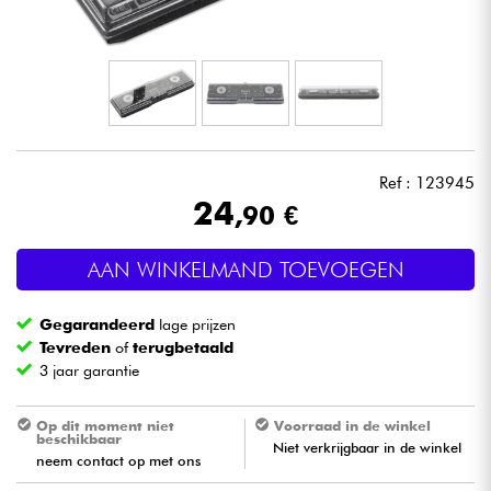
Hoofdtelefoon
Microfoon
DJ
Ref : 123945
Live Sound
24
,90 €
Licht
AAN WINKELMAND TOEVOEGEN
Drums & percussie
Gegarandeerd
lage prijzen
Tevreden
of
terugbetaald
Blaasinstrument
3 jaar garantie
Op dit moment niet
Voorraad in de winkel
Viool & Quatuor
beschikbaar
Niet verkrijgbaar in de winkel
neem contact op met ons
Kinderen