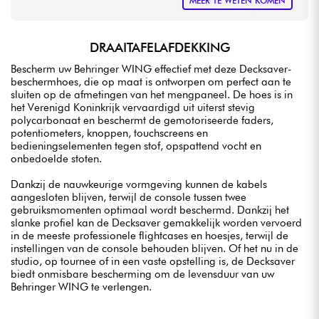
MEER TE WETEN KOMEN
DRAAITAFELAFDEKKING
Bescherm uw Behringer WING effectief met deze Decksaver-
beschermhoes, die op maat is ontworpen om perfect aan te
sluiten op de afmetingen van het mengpaneel. De hoes is in
het Verenigd Koninkrijk vervaardigd uit uiterst stevig
polycarbonaat en beschermt de gemotoriseerde faders,
potentiometers, knoppen, touchscreens en
bedieningselementen tegen stof, opspattend vocht en
onbedoelde stoten.
Dankzij de nauwkeurige vormgeving kunnen de kabels
aangesloten blijven, terwijl de console tussen twee
gebruiksmomenten optimaal wordt beschermd. Dankzij het
slanke profiel kan de Decksaver gemakkelijk worden vervoerd
in de meeste professionele flightcases en hoesjes, terwijl de
instellingen van de console behouden blijven. Of het nu in de
studio, op tournee of in een vaste opstelling is, de Decksaver
biedt onmisbare bescherming om de levensduur van uw
Behringer WING te verlengen.