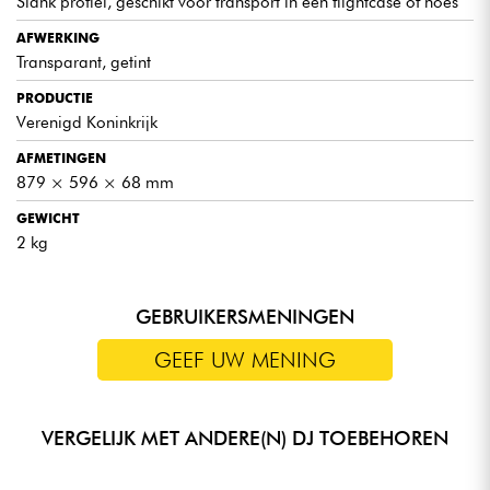
Slank profiel, geschikt voor transport in een flightcase of hoes
AFWERKING
Transparant, getint
PRODUCTIE
Verenigd Koninkrijk
AFMETINGEN
879 × 596 × 68 mm
GEWICHT
2 kg
GEBRUIKERSMENINGEN
GEEF UW MENING
VERGELIJK MET ANDERE(N) DJ TOEBEHOREN