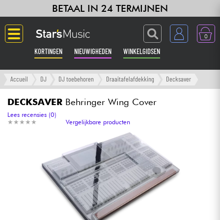
BETAAL IN 24 TERMIJNEN
0
KORTINGEN
NIEUWIGHEDEN
WINKELGIDSEN
Langue
Accueil
DJ
DJ toebehoren
Draaitafelafdekking
Decksaver
Gitaar & Bas
DECKSAVER
Behringer Wing Cover
Lees recensies (0)
★
★
★
★
★
★
★
★
★
★
Vergelijkbare producten
Versterker & Effecten
Toetsenbord & Piano
Synths & samplers
Home-studio