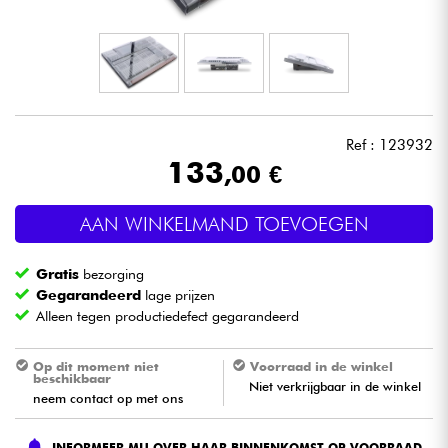
Hoofdtelefoon
Microfoon
DJ
Ref : 123932
133
,00 €
Live Sound
AAN WINKELMAND TOEVOEGEN
Licht
Gratis
bezorging
Drums & percussie
Gegarandeerd
lage prijzen
Alleen tegen productiedefect gegarandeerd
Blaasinstrument
Op dit moment niet
Voorraad in de winkel
beschikbaar
Niet verkrijgbaar in de winkel
Viool & Quatuor
neem contact op met ons
Kinderen
INFORMEER MIJ OVER HAAR BINNENKOMST OP VOORRAAD