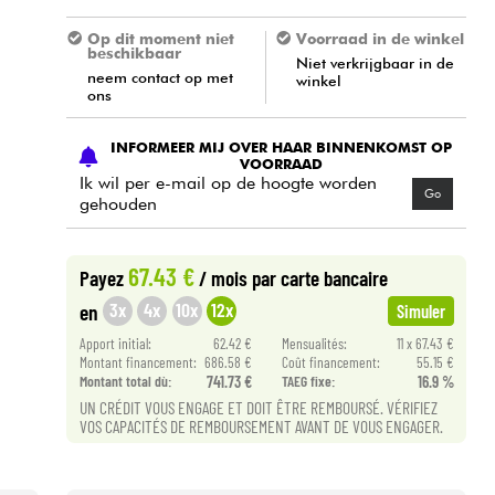
Op dit moment niet
Voorraad in de winkel
beschikbaar
Niet verkrijgbaar in de
neem contact op met
winkel
ons
INFORMEER MIJ OVER HAAR BINNENKOMST OP
VOORRAAD
Ik wil per e-mail op de hoogte worden
Go
gehouden
67.43 €
Payez
/ mois
par carte bancaire
3x
4x
10x
12x
en
Simuler
Apport initial:
62.42 €
Mensualités:
11 x 67.43 €
Montant financement:
686.58 €
Coût financement:
55.15 €
Montant total dù:
741.73 €
TAEG fixe:
16.9 %
UN CRÉDIT VOUS ENGAGE ET DOIT ÊTRE REMBOURSÉ. VÉRIFIEZ
VOS CAPACITÉS DE REMBOURSEMENT AVANT DE VOUS ENGAGER.