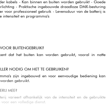
zonder kabels - Kan binnen en buiten worden gebruikt - Goede
erlichting - Praktische ingebouwde draadloze DMX-besturing
der voor professioneel gebruik - Levensduur van de batterij is
e intensiteit en programma's
T VOOR BUITENGEBRUIK?
tekent dat het buiten kan worden gebruikt, vooral in natte
LLER NODIG OM HET TE GEBRUIKEN?
mma's zijn ingebouwd en voor eenvoudige bediening kan
 worden gebruikt.
RIJ MEE?
rij varieert afhankelijk van de intensiteit en de gebruikte
 voor een volledige dienst.
ELIJK TE VERVOEREN?