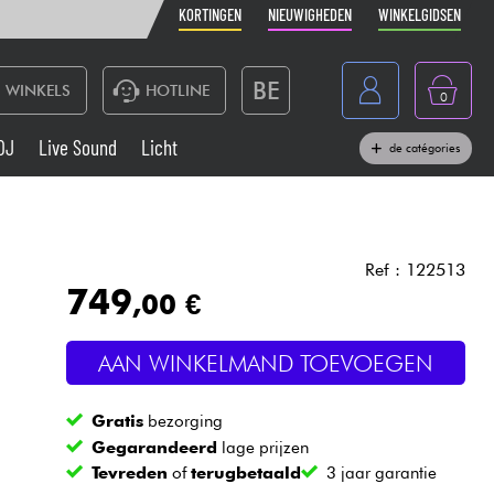
KORTINGEN
NIEUWIGHEDEN
WINKELGIDSEN
BE
WINKELS
HOTLINE
0
France
DJ
Live Sound
Licht
de catégories
Belgique
Toetsenbord & Piano
España
Hoofdtelefoon
Deutschland
Ref : 122513
749
,00 €
Nederland
Live Sound
English
AAN WINKELMAND TOEVOEGEN
Blaasinstrument
Gratis
bezorging
Kabels & toebehoren
Gegarandeerd
lage prijzen
Tevreden
of
terugbetaald
3 jaar garantie