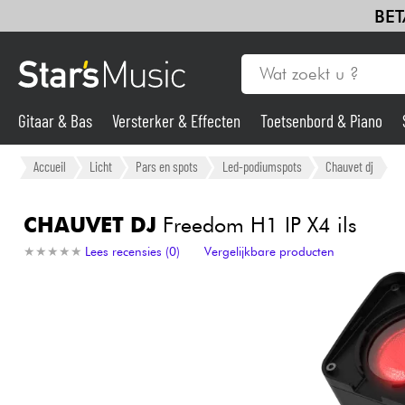
BET
Gitaar & Bas
Versterker & Effecten
Toetsenbord & Piano
Gitaar & Bas
Accueil
Licht
Pars en spots
Led-podiumspots
Chauvet dj
Synths & samplers
CHAUVET DJ
Freedom H1 IP X4 ils
★
★
★
★
★
★
★
★
★
★
Lees recensies (0)
Vergelijkbare producten
Microfoon
Licht
Viool & Quatuor