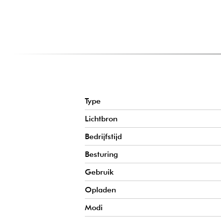
compatibiliteit met de IRC-afstandsbediening voegt eenvou
Je kunt je effecten eenvoudig aanpassen aan de situatie.
DRAAGTAS EN OPLAADHOES
Het pakket wordt geleverd met een speciale koffer om de p
op te laden. Je kunt je apparatuur centraliseren en je organ
voor professionals die veel onderweg zijn.
Type
Lichtbron
Bedrijfstijd
Besturing
Gebruik
Opladen
Modi