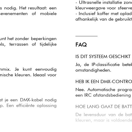
- Ultrasnelle installatie 
 nodig. Het resultaat: een
kleurweergave voor sfeerv
jfsevenementen of mobiele
- Inclusief koffer met opla
afhankelijk van de gebruikt
 kunt het zonder beperkingen
FAQ
s, terrassen of tijdelijke
IS DIT SYSTEEM GESCHIK
Ja, de IP-classificatie be
enmix. Je kunt eenvoudig
omstandigheden.
mische kleuren. Ideaal voor
HEB IK EEN DMX-CONTRO
Nee. Automatische progra
een IRC afstandsbediening
at je een DMX-kabel nodig
up. Een efficiënte oplossing
HOE LANG GAAT DE BATTE
De levensduur van de batte
kleuren, maar is voldoende
r controller mogelijk. De
IS HET APPARAAT GEMAKK