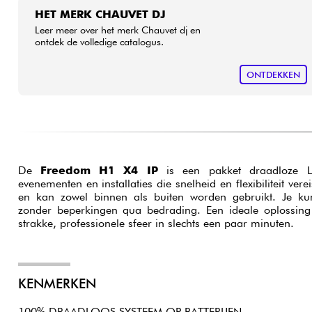
HET MERK CHAUVET DJ
Leer meer over het merk Chauvet dj en
ontdek de volledige catalogus.
ONTDEKKEN
De
Freedom H1 X4 IP
is een pakket draadloze L
evenementen en installaties die snelheid en flexibiliteit vere
en kan zowel binnen als buiten worden gebruikt. Je kunt 
zonder beperkingen qua bedrading. Een ideale oplossing
strakke, professionele sfeer in slechts een paar minuten.
KENMERKEN
100% DRAADLOOS SYSTEEM OP BATTERIJEN