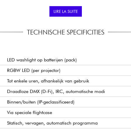
dige afstandsbediening toe.
Ja, de meegeleverde koffe
LIRE LA SUITE
op te laden.
VOOR WIE IS DIT PRODU
rojectoren te vervoeren en
TECHNISCHE SPECIFICITIES
Evenementenorganisatoren, 
isatie optimaliseren. Ideaal
verlichtingsoplossing zond
LED washlight op batterijen (pack)
RGBW LED (per projector)
Tot enkele uren, afhankelijk van gebruik
Draadloze DMX (D-Fi), IRC, automatische modi
Binnen/buiten (IP-geclassificeerd)
Via speciale flightcase
Statisch, vervagen, automatisch programma