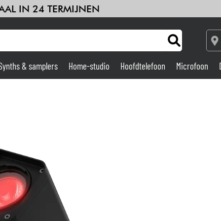
AAL IN 24 TERMIJNEN
Synths & samplers
Home-studio
Hoofdtelefoon
Microfoon
Versterker & Effecten
Home-studio
DJ
Drums & percussie
Kinderen