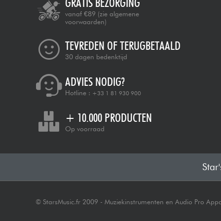
GRATIS BEZORGING
vanaf €89
(zie algemene
voorwaarden)
TEVREDEN OF TERUGBETAALD
30 dagen bedenktijd
ADVIES NODIG?
Hotline :
+33 1 81 930 900
+ 10.000 PRODUCTEN
Op voorraad
Star
© StarsMusic.fr 2009 - Muziekinstrumenten en Audio Pro App