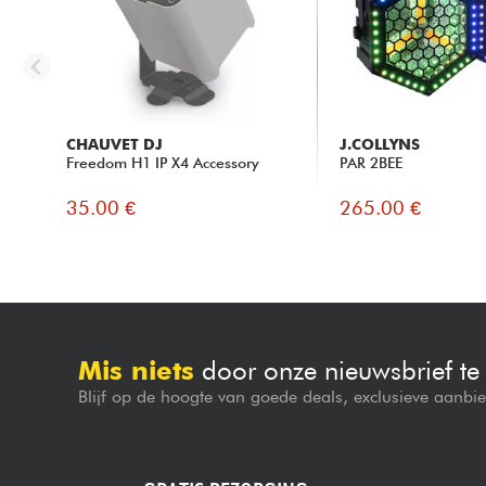
CHAUVET DJ
J.COLLYNS
Freedom H1 IP X4 Accessory
PAR 2BEE
35.00 €
265.00 €
Mis niets
door onze nieuwsbrief t
Blijf op de hoogte van goede deals, exclusieve aanbi