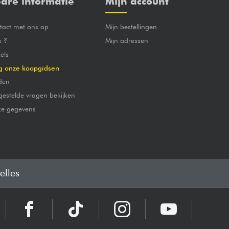
are informatie
Mijn account
act met ons op
Mijn bestellingen
e ?
Mijn adressen
els
g onze koopgidsen
den
gestelde vragen bekijken
jke gegevens
elles