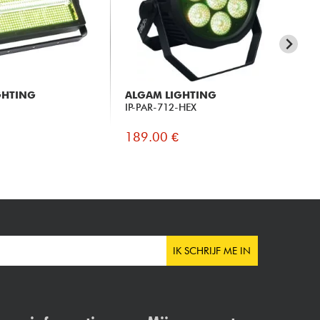
GHTING
ALGAM LIGHTING
CH
IP-PAR-712-HEX
Go
189.00 €
25
IK SCHRIJF ME IN