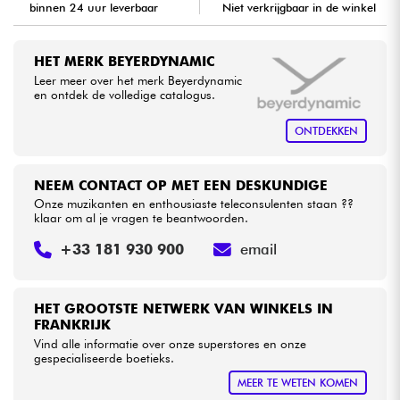
binnen 24 uur leverbaar
Niet verkrijgbaar in de winkel
Kabels & toebehoren
HET MERK BEYERDYNAMIC
Leer meer over het merk Beyerdynamic
HiFi
en ontdek de volledige catalogus.
ONTDEKKEN
Sets
Bekijk onze merken
NEEM CONTACT OP MET EEN DESKUNDIGE
Onze muzikanten en enthousiaste teleconsulenten staan ??
klaar om al je vragen te beantwoorden.
+33 181 930 900
email
HET GROOTSTE NETWERK VAN WINKELS IN
FRANKRIJK
Vind alle informatie over onze superstores en onze
gespecialiseerde boetieks.
MEER TE WETEN KOMEN