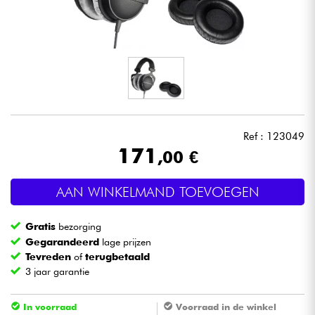
Hoofdtelefoon
Microfoon
DJ
Live Sound
Ref : 123049
171
,00 €
Licht
AAN WINKELMAND TOEVOEGEN
Drums & percussie
Gratis
bezorging
Blaasinstrument
Gegarandeerd
lage prijzen
Tevreden
of
terugbetaald
3 jaar garantie
Viool & Quatuor
In voorraad
Voorraad in de winkel
Kinderen