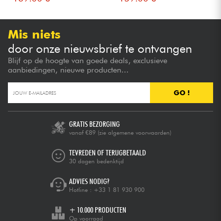
Mis niets
door onze nieuwsbrief te ontvangen
Blijf op de hoogte van goede deals, exclusieve
aanbiedingen, nieuwe producten...
GO !
GRATIS BEZORGING
vanaf €89
(zie algemene voorwaarden)
TEVREDEN OF TERUGBETAALD
30 dagen bedenktijd
ADVIES NODIG?
Hotline :
+33 1 81 930 900
+ 10.000 PRODUCTEN
Op voorraad