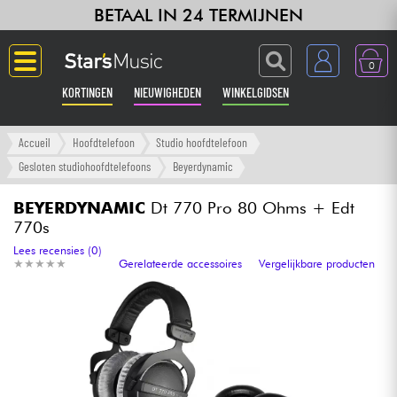
BETAAL IN 24 TERMIJNEN
0
KORTINGEN
NIEUWIGHEDEN
WINKELGIDSEN
Langue
Accueil
Hoofdtelefoon
Studio hoofdtelefoon
Gesloten studiohoofdtelefoons
Beyerdynamic
Gitaar & Bas
BEYERDYNAMIC
Dt 770 Pro 80 Ohms + Edt
770s
Versterker & Effecten
Lees recensies (0)
★
★
★
★
★
★
★
★
★
★
Gerelateerde accessoires
Vergelijkbare producten
Toetsenbord & Piano
Synths & samplers
Home-studio