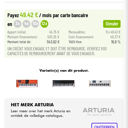
49.42 €
Kabels & toebehoren
Payez
/ mois
par carte bancaire
3x
4x
10x
12x
en
Simuler
HiFi
Apport initial:
45.75 €
Mensualités:
11 x 49.42 €
Montant financement:
503.25 €
Coût financement:
40.37 €
Montant total dù:
543.62 €
TAEG fixe:
16.9 %
Sets
UN CRÉDIT VOUS ENGAGE ET DOIT ÊTRE REMBOURSÉ. VÉRIFIEZ VOS
CAPACITÉS DE REMBOURSEMENT AVANT DE VOUS ENGAGER.
Bekijk onze merken
Variatie(s) van dit product.
HET MERK ARTURIA
Leer meer over het merk Arturia en
ontdek de volledige catalogus.
ONTDEKKEN