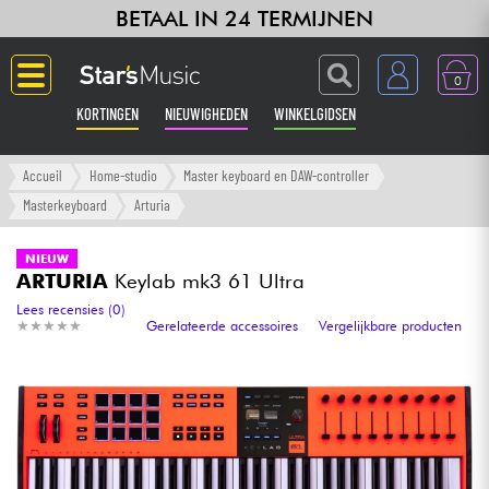
BETAAL IN 24 TERMIJNEN
0
KORTINGEN
NIEUWIGHEDEN
WINKELGIDSEN
Langue
Accueil
Home-studio
Master keyboard en DAW-controller
Masterkeyboard
Arturia
Gitaar & Bas
NIEUW
ARTURIA
Keylab mk3 61 Ultra
Versterker & Effecten
Lees recensies (0)
★
★
★
★
★
★
★
★
★
★
Gerelateerde accessoires
Vergelijkbare producten
Toetsenbord & Piano
Synths & samplers
Home-studio