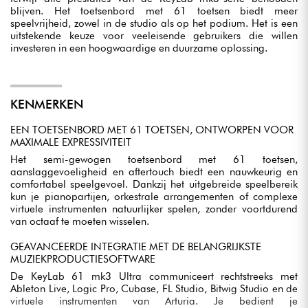
blijven. Het toetsenbord met 61 toetsen biedt meer
speelvrijheid, zowel in de studio als op het podium. Het is een
uitstekende keuze voor veeleisende gebruikers die willen
investeren in een hoogwaardige en duurzame oplossing.
KENMERKEN
EEN TOETSENBORD MET 61 TOETSEN, ONTWORPEN VOOR
MAXIMALE EXPRESSIVITEIT
Het semi-gewogen toetsenbord met 61 toetsen,
aanslaggevoeligheid en aftertouch biedt een nauwkeurig en
comfortabel speelgevoel. Dankzij het uitgebreide speelbereik
kun je pianopartijen, orkestrale arrangementen of complexe
virtuele instrumenten natuurlijker spelen, zonder voortdurend
van octaaf te moeten wisselen.
GEAVANCEERDE INTEGRATIE MET DE BELANGRIJKSTE
MUZIEKPRODUCTIESOFTWARE
De KeyLab 61 mk3 Ultra communiceert rechtstreeks met
Ableton Live, Logic Pro, Cubase, FL Studio, Bitwig Studio en de
virtuele instrumenten van Arturia. Je bedient je