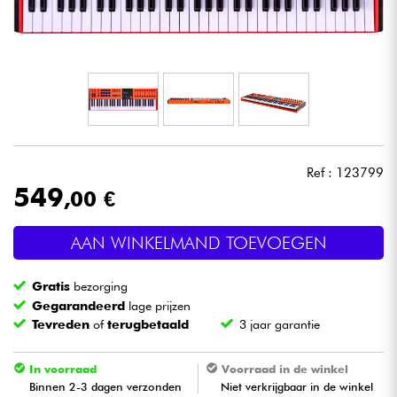
Hoofdtelefoon
Microfoon
DJ
Live Sound
Ref : 123799
549
,00 €
Licht
AAN WINKELMAND TOEVOEGEN
Drums & percussie
Gratis
bezorging
Blaasinstrument
Gegarandeerd
lage prijzen
Tevreden
of
terugbetaald
3 jaar garantie
Viool & Quatuor
In voorraad
Voorraad in de winkel
Binnen 2-3 dagen verzonden
Niet verkrijgbaar in de winkel
Kinderen