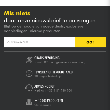
Mis niets
door onze nieuwsbrief te ontvangen
Blijf op de hoogte van goede deals, exclusieve
aanbiedingen, nieuwe producten...
GO !
GRATIS BEZORGING
vanaf €89
(zie algemene voorwaarden)
TEVREDEN OF TERUGBETAALD
30 dagen bedenktijd
ADVIES NODIG?
Hotline :
+33 1 81 930 900
+ 10.000 PRODUCTEN
Op voorraad